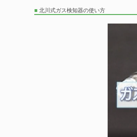
■
北川式ガス検知器の使い方