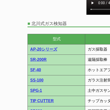
■
北川式ガス検知器
型式
AP-20シリーズ
ガス採取器
SR-200R
遠隔採取棒
SF-40
ホットエア
SS-100
ガラス注射
SPG-1
土中ガスサ
TIP CUTTER
チップカッ