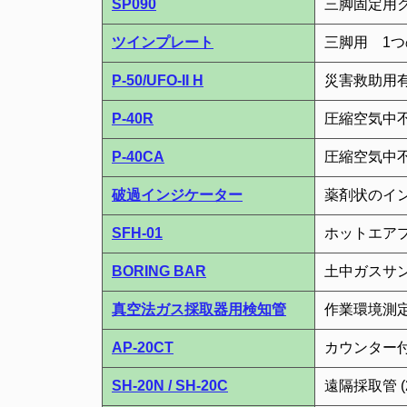
SP090
三脚固定用
ツインプレート
三脚用 1
P-50/UFO-II H
災害救助用
P-40R
圧縮空気中
P-40CA
圧縮空気中
破過インジケーター
薬剤状のイ
SFH-01
ホットエア
BORING BAR
土中ガスサ
真空法ガス採取器用検知管
作業環境測
AP-20CT
カウンター
SH-20N / SH-20C
遠隔採取管 