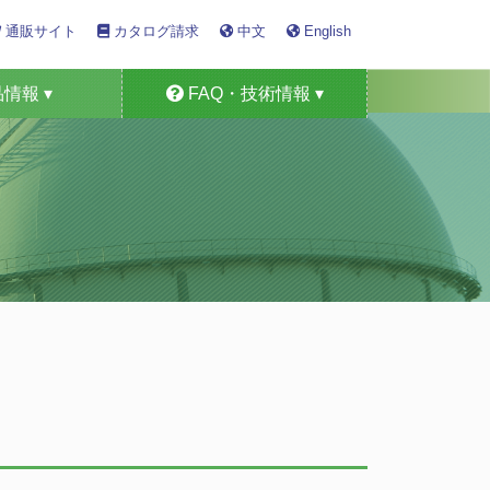
通販サイト
カタログ請求
中文
English
情報 ▾
FAQ・技術情報 ▾
定器・車検機器
形ガス測定器
ミカル製品
検知警報器
ンサー
ム製品
用途
技術情報
FAQ