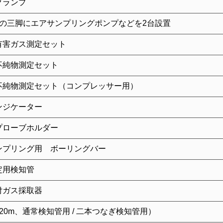
クランプ
つの三脚にエアサンプリングポンプなどを2台設置
有害ガス測定セット
不純物測定セット
不純物測定セット（コンプレッサー用）
ンジケーター
プローブホルダー
ンプリング用 ボーリングバー
定用検知管
付ガス採取器
(20m、通常検知管用 / 二本つなぎ検知管用）