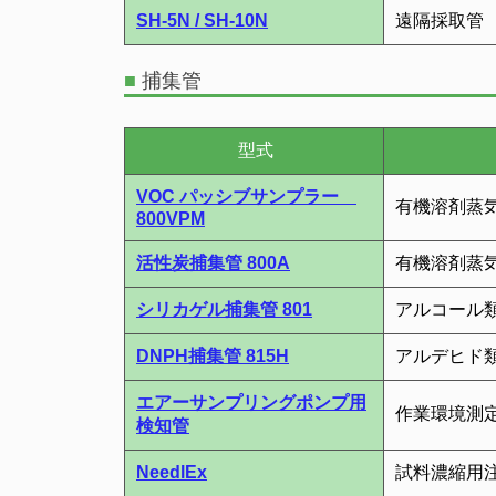
SH-5N / SH-10N
遠隔採取管
■
捕集管
型式
VOC パッシブサンプラー
有機溶剤蒸
800VPM
活性炭捕集管 800A
有機溶剤蒸
シリカゲル捕集管 801
アルコール
DNPH捕集管 815H
アルデヒド
エアーサンプリングポンプ用
作業環境測
検知管
NeedlEx
試料濃縮用