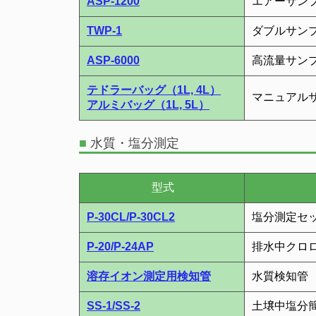
ASP-1200
エアーサン
TWP-1
ダブルサン
ASP-6000
高流量サン
テドラーバッグ（1L, 4L）
マニュアル
アルミバッグ（1L, 5L）
■
水質・塩分測定
型式
P-30CL/P-30CL2
塩分測定セ
P-20/P-24AP
排水中クロ
溶存イオン測定用検知管
水質検知管
SS-1/SS-2
土壌中塩分