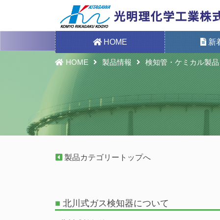
HOME
新
HOME
製品情報
検知管・ケミカル製品
製品カテゴリートップへ
■
北川式ガス検知器について