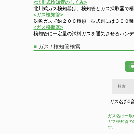
<北川式検知管のしくみ>
北川式ガス検知器は、検知管とガス採取器で構
<ガス検知管>
対象ガスで約２００種類、型式別には３００種
<ガス採取器>
検知管に一定量の試料ガスを通気させるハンデ
■
ガス / 検知管検索
ガス名(50
ガス名は一般
ガス検知管の
す。