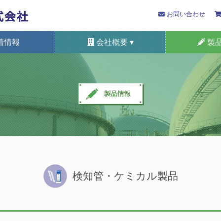
お問い合わせ
着情報
会社概要 ▾
製品
プライバシーポリシー
SDGsへの取り組み
国際規格の認証等
検知管法の歴史
健康経営宣言
本支店所在地
会津光明
採用情報
概要
自動車排ガス測
装着形/携帯
検知管・ケ
定置形ガス
ガスセ
システ
特定
検知管・ケミカル製品