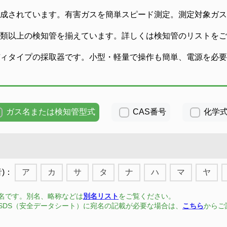
成されています。有害ガスを簡単スピード測定。測定対象ガス
類以上の検知管を揃えています。詳しくは検知管のリストをご
ィタイプの採取器です。小型・軽量で操作も簡単、電源を必要
ガス名または検知管型式
CAS番号
化学
音)：
ア
カ
サ
タ
ナ
ハ
マ
ヤ
名です。別名、略称などは
別名リスト
をご覧ください。
SDS（安全データシート）に宛名の記載が必要な場合は、
こちら
からご