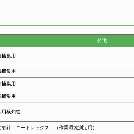
特徴
気捕集用
気捕集用
類捕集用
類捕集用
定用検知管
注射針 ニードレックス （作業環境測定用）