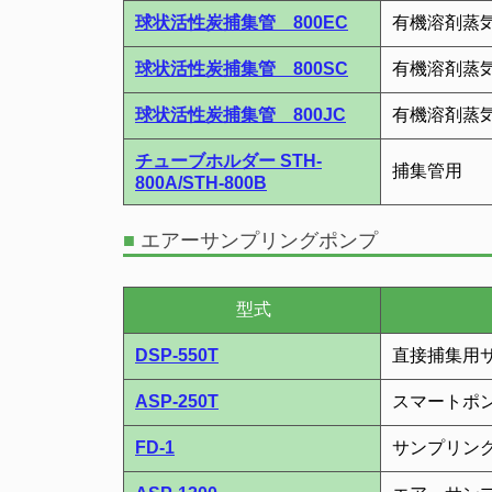
球状活性炭捕集管 800EC
有機溶剤蒸
球状活性炭捕集管 800SC
有機溶剤蒸
球状活性炭捕集管 800JC
有機溶剤蒸
チューブホルダー STH-
捕集管用
800A/STH-800B
■
エアーサンプリングポンプ
型式
DSP-550T
直接捕集用
ASP-250T
スマートポ
FD-1
サンプリン